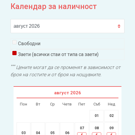
Календар за наличност
Свободни
Заети (всички стаи от типа са заети)
***
Цените могат да се променят в зависимост от
броя на гостите и от броя на нощувките.
август
2026
Пон
Вт
Ср
Четв
Пет
Съб
Нед
01
02
07
08
09
03
04
05
06
€
€
€