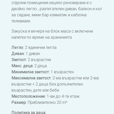
отделни помещения изцяло реновирани и с
двойно легло , разтегателен диван, балкон и кът
за сядане, мини бар климатик и кабелна
телевизия.
Закуска и вечеря на блок маса с включени
напитки по време на храненията
Легло:
2 единични легла
Диван:
1 диван
Заетост:
2 възрастни
Макс. деца:
2 деца
Минимална заетост:
1 възрастен
Максимална заетост:
2-ма възрастни или 2-ма
възрастни + 2 деца без допълнителен
възрастен, дете или бебе
Местоположение:
1-ви до 4-ти етаж
Размер:
Приблизително 20 m²
Политика за деца: