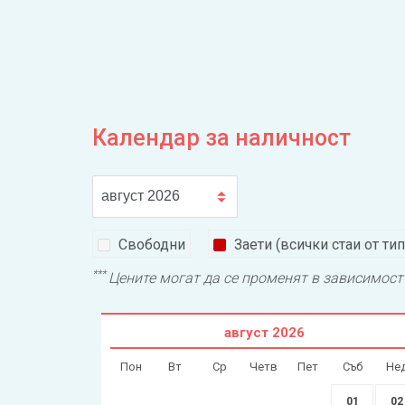
Календар за наличност
Свободни
Заети (всички стаи от тип
***
Цените могат да се променят в зависимост 
август
2026
Пон
Вт
Ср
Четв
Пет
Съб
Не
01
02