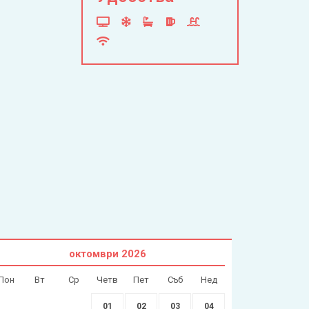
октомври
2026
Пон
Вт
Ср
Четв
Пет
Съб
Нед
01
02
03
04