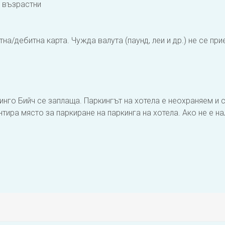
а възрастни
а/дебитна карта. Чужда валута (паунд, леи и др.) не се при
инго Бийч се заплаща. Паркингът на хотела е неохраняем и с
тира място за паркиране на паркинга на хотела. Ако не е на