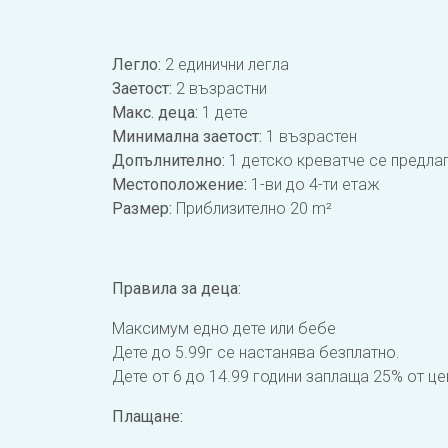
Легло:
2 единични легла
Заетост:
2 възрастни
Макс. деца:
1 дете
Минимална заетост:
1 възрастен
Допълнително:
1 детско креватче се предлаг
Местоположение:
1-ви до 4-ти етаж
Размер:
Приблизително 20 m²
Правила за деца:
Максимум едно дете или бебе
Дете до 5.99г се настанява безплатно.
Дете от 6 до 14.99 години заплаща 25% от це
Плащане: