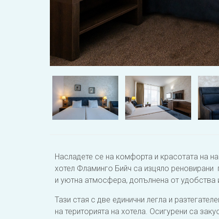
Насладете се на комфорта и красотата на на
хотел Фламинго Бийч са изцяло реновирани 
и уютна атмосфера, допълнена от удобства и
Тази стая с две единични легла и разтегател
на територията на хотела. Осигурени са заку