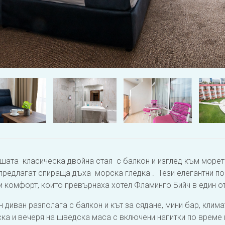
шата класическа двойна стая с балкон и изглед към морето
предлагат спираща дъха морска гледка . Тези елегантни п
 комфорт, които превърнаха хотел Фламинго Бийч в един от
ен диван разполага с балкон и кът за сядане, мини бар, клим
ска и вечеря на шведска маса с включени напитки по време 