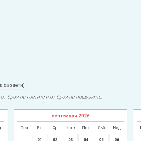
а са заети)
от броя на гостите и от броя на нощувките.
септември
2026
д
Пон
Вт
Ср
Четв
Пет
Съб
Нед
01
02
03
04
05
06