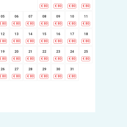
€
80
€
80
€
80
€
80
05
06
07
08
09
10
11
€
80
€
80
€
80
€
80
€
80
€
80
€
80
12
13
14
15
16
17
18
€
80
€
80
€
80
€
80
€
80
€
80
€
80
19
20
21
22
23
24
25
€
80
€
80
€
80
€
80
€
80
€
80
€
80
26
27
28
29
30
31
€
80
€
80
€
80
€
80
€
80
€
80