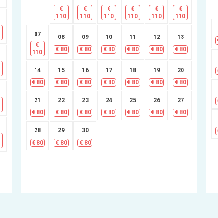
€
€
€
€
€
€
110
110
110
110
110
110
07
0
08
09
10
11
12
13
€
€
80
€
80
€
80
€
80
€
80
€
80
110
14
15
16
17
18
19
20
0
€
80
€
80
€
80
€
80
€
80
€
80
€
80
21
22
23
24
25
26
27
0
€
80
€
80
€
80
€
80
€
80
€
80
€
80
28
29
30
€
80
€
80
€
80
0