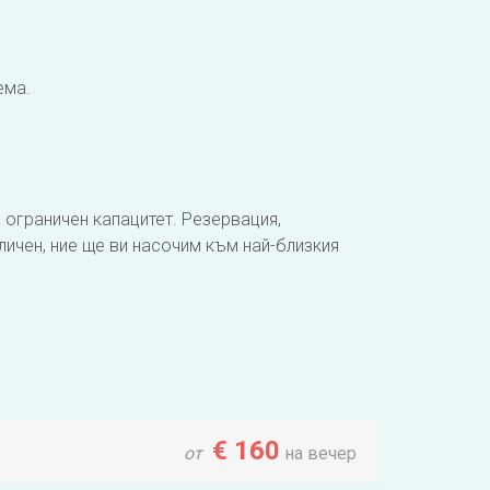
ема.
 ограничен капацитет. Резервация,
личен, ние ще ви насочим към най-близкия
€
160
от
на вечер