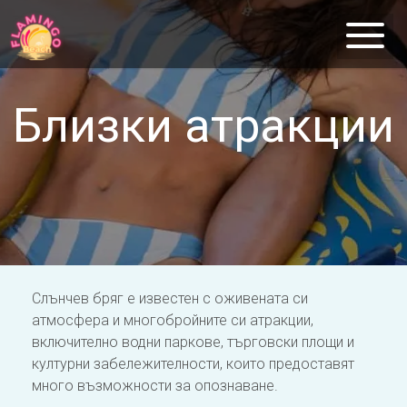
Близки атракции
Слънчев бряг е известен с оживената си
атмосфера и многобройните си атракции,
включително водни паркове, търговски площи и
културни забележителности, които предоставят
много възможности за опознаване.